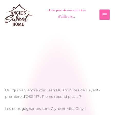
Aller
au
...Une parisienne qui rêve
contenu
d'ailleurs...
Qui qui va viendre voir Jean Dujardin lors de l’ avant-
première d’OSS 117 : Rio ne répond plus .. ?
Les deux gagnantes sont Clyne et Miss Giny !