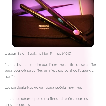
Lisseur Salon Straight Men Philips (40€)
( si on devait attendre que l’homme ait fini de se coiffer
pour pouvoir se coiffer, on n’est pas sorti de l’auberge,
non? )
Les particularités de ce lisseur spécial hommes :
– plaques céramiques ultra-fines adaptées pour les
cheveux courts