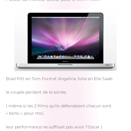
Brad Pitt en Tom Ford et Angelina Jolie en Elie Saab
le couple perdant de la soirée,
( même si les 2 films qu’ils défendaient chacun sont
« bons », pour moi,
leur performance ne suffisait pas avoir l’Oscar )