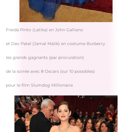
Freida Pinto (Latika) en John Galliano
et Dev Patel (Jamal Malik) en costume Burberry
les grands gagnants (par procuration)
de la soirée avec 8 Oscars (sur 10 possibles)
pour le film Slumdog Millionaire