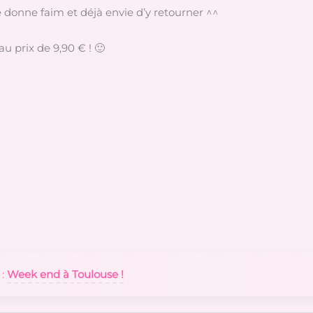
e donne faim et déjà envie d’y retourner ^^
u prix de 9,90 € ! 🙂
 :
Week end à Toulouse !