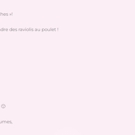
hes »!
dre des raviolis au poulet !
 🙂
gumes,