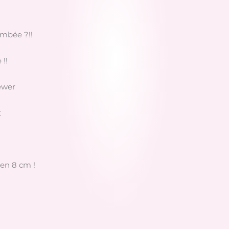
tombée ?!!
!!
iewer
t
ien 8 cm !