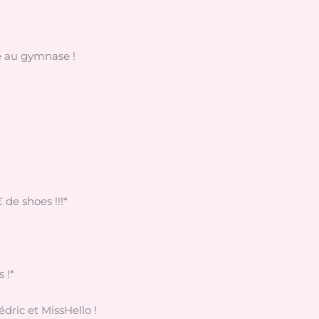
e au gymnase !
de shoes !!!*
 !*
dric et MissHello !