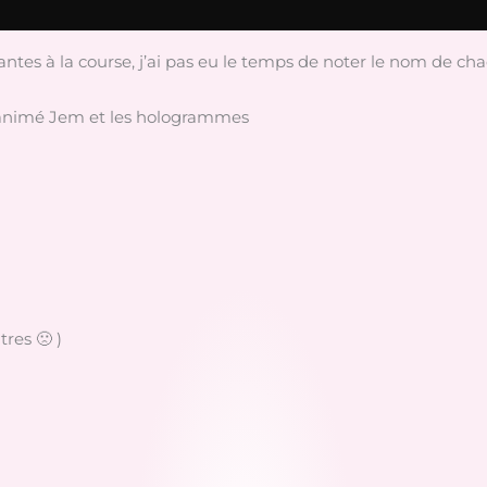
antes à la course, j’ai pas eu le temps de noter le nom de c
sin animé Jem et les hologrammes
tres 🙁 )