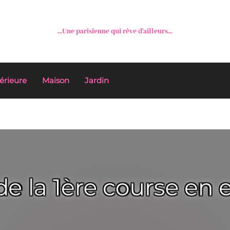
...Une parisienne qui rêve d'ailleurs...
érieure
Maison
Jardin
de la 1ère course en 