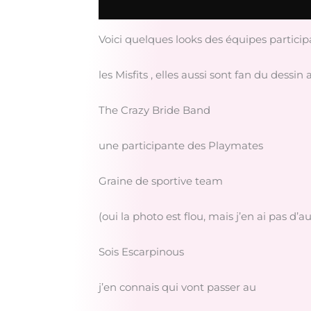
Voici quelques looks des équipes particip
les Misfits , elles aussi sont fan du des
The Crazy Bride Band
une participante des Playmates
Graine de sportive team
(oui la photo est flou, mais j’en ai pas d’au
Sois Escarpinous
j’en connais qui vont passer au