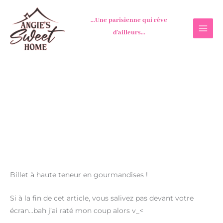
Aller
au
...Une parisienne qui rêve
contenu
d'ailleurs...
Billet à haute teneur en gourmandises !
Si à la fin de cet article, vous salivez pas devant votre
écran…bah j’ai raté mon coup alors v_<