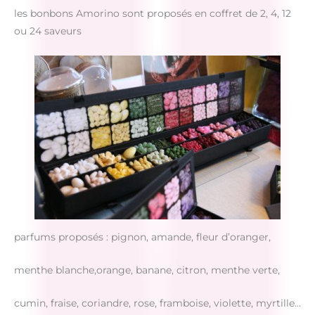
les bonbons Amorino sont proposés en coffret de 2, 4, 12
ou 24 saveurs
parfums proposés : pignon, amande, fleur d’oranger,
menthe blanche,orange, banane, citron, menthe verte,
cumin, fraise, coriandre, rose, framboise, violette, myrtille…