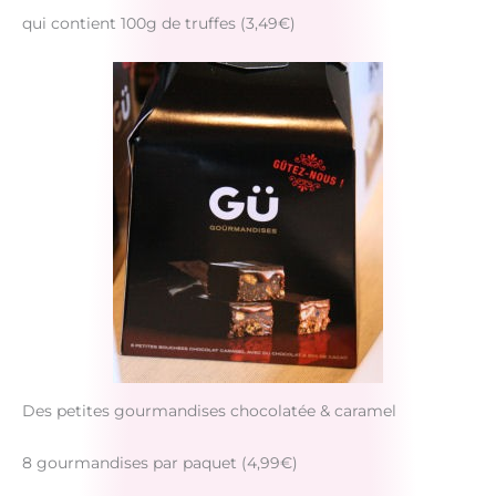
qui contient 100g de truffes (3,49€)
Des petites gourmandises chocolatée & caramel
8 gourmandises par paquet (4,99€)