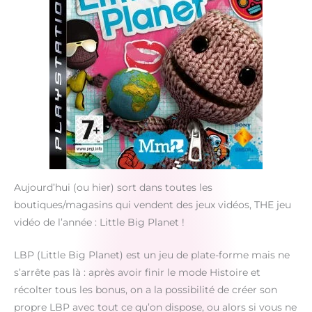
Aujourd’hui (ou hier) sort dans toutes les
boutiques/magasins qui vendent des jeux vidéos, THE jeu
vidéo de l’année : Little Big Planet !
LBP (Little Big Planet) est un jeu de plate-forme mais ne
s’arrête pas là : après avoir finir le mode Histoire et
récolter tous les bonus, on a la possibilité de créer son
propre LBP avec tout ce qu’on dispose, ou alors si vous ne