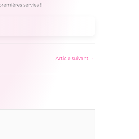
premières servies !!
Article suivant
→