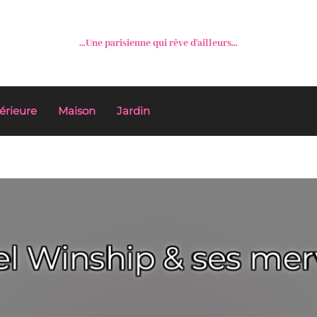
...Une parisienne qui rêve d'ailleurs...
érieure
Maison
Jardin
l Winship & ses merv