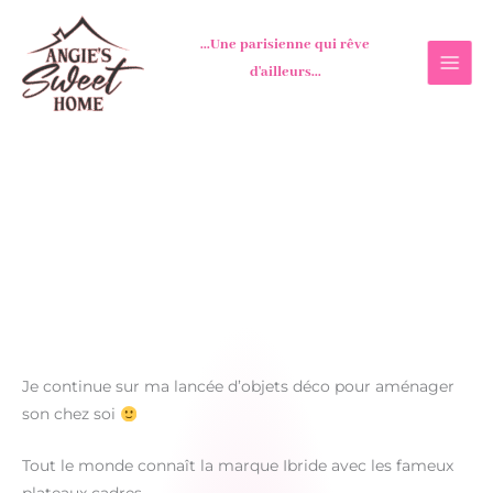
Aller
au
...Une parisienne qui rêve
contenu
d'ailleurs...
Je continue sur ma lancée d’objets déco pour aménager
son chez soi
Tout le monde connaît la marque Ibride avec les fameux