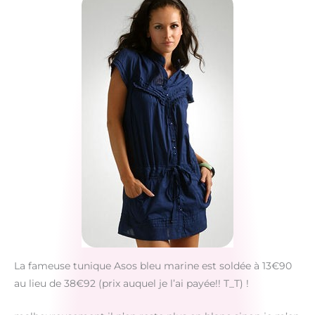
La fameuse tunique Asos bleu marine est soldée à 13€90
au lieu de 38€92 (prix auquel je l’ai payée!! T_T) !