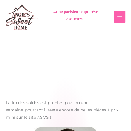
Aller
au
...Une parisienne qui rêve
contenu
d'ailleurs...
La fin des soldes est proche.. plus qu’une
semaine..pourtant il reste encore de belles pièces à prix
mini sur le site ASOS !