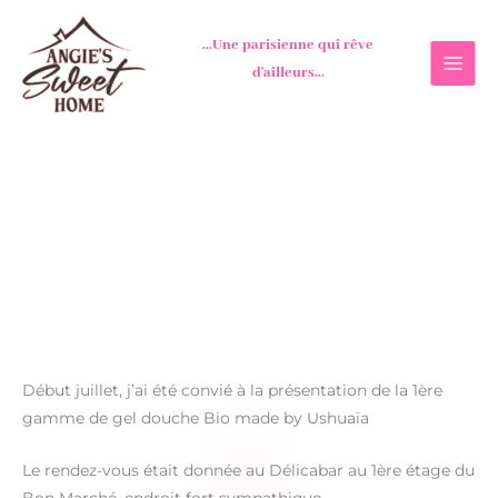
Aller
au
...Une parisienne qui rêve
contenu
d'ailleurs...
Début juillet, j’ai été convié à la présentation de la 1ère
gamme de gel douche Bio made by Ushuaïa
Le rendez-vous était donnée au Délicabar au 1ère étage du