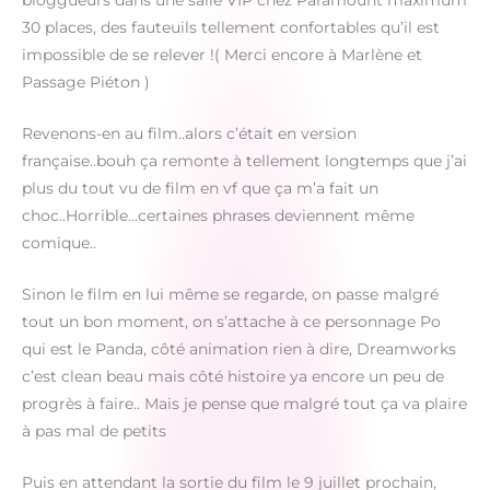
bloggueurs dans une salle VIP chez Paramount maximum
30 places, des fauteuils tellement confortables qu’il est
impossible de se relever !( Merci encore à Marlène et
Passage Piéton )
Revenons-en au film..alors c’était en version
française..bouh ça remonte à tellement longtemps que j’ai
plus du tout vu de film en vf que ça m’a fait un
choc..Horrible…certaines phrases deviennent même
comique..
Sinon le film en lui même se regarde, on passe malgré
tout un bon moment, on s’attache à ce personnage Po
qui est le Panda, côté animation rien à dire, Dreamworks
c’est clean beau mais côté histoire ya encore un peu de
progrès à faire.. Mais je pense que malgré tout ça va plaire
à pas mal de petits
Puis en attendant la sortie du film le 9 juillet prochain,