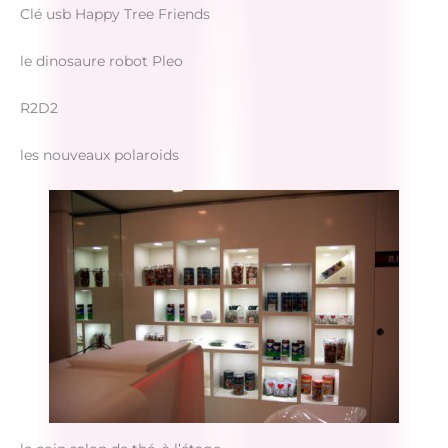
Clé usb Happy Tree Friends
le dinosaure robot Pleo
R2D2
les nouveaux polaroids