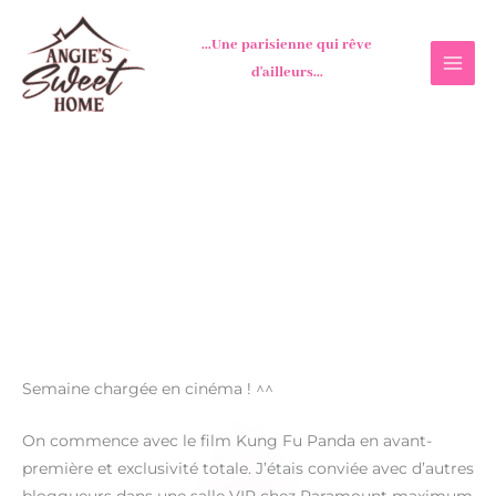
Aller
au
...Une parisienne qui rêve
contenu
d'ailleurs...
Semaine chargée en cinéma ! ^^
On commence avec le film Kung Fu Panda en avant-
première et exclusivité totale. J’étais conviée avec d’autres