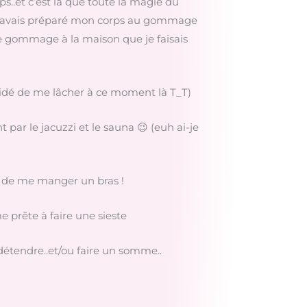
ps..et c’est là que toute la magie du
 j’avais préparé mon corps au gommage
 le gommage à la maison que je faisais
écidé de me lâcher à ce moment là T_T)
par le jacuzzi et le sauna 😉 (euh ai-je
ais de me manger un bras !
e prête à faire une sieste
 détendre..et/ou faire un somme..