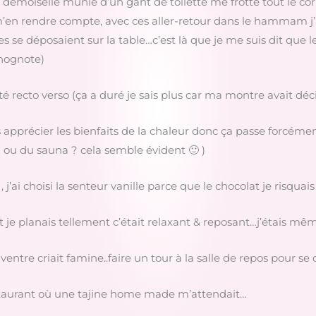
a demoiselle munie d’un gant de toilette me frotte tout le cor
 m’en rendre compte, avec ces aller-retour dans le hammam
tes se déposaient sur la table…c’est là que je me suis dit que
gnognote)
tté recto verso (ça a duré je sais plus car ma montre avait d
apprécier les bienfaits de la chaleur donc ça passe forcément 
i ou du sauna ? cela semble évident 🙂 )
 j’ai choisi la senteur vanille parce que le chocolat je risqu
et je planais tellement c’était relaxant & reposant…j’étais mêm
ventre criait famine..faire un tour à la salle de repos pour se
estaurant où une tajine home made m’attendait…