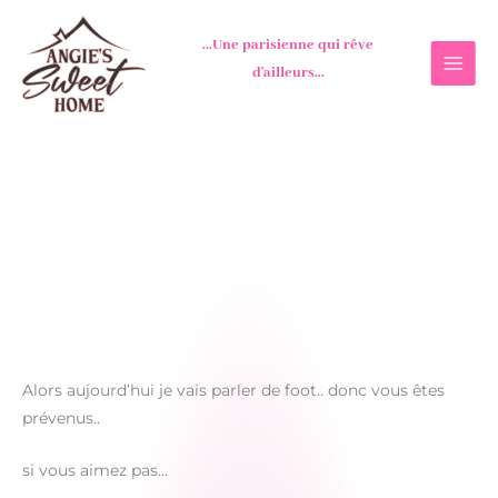
Aller
au
...Une parisienne qui rêve
contenu
d'ailleurs...
Alors aujourd’hui je vais parler de foot.. donc vous êtes
prévenus..
si vous aimez pas…