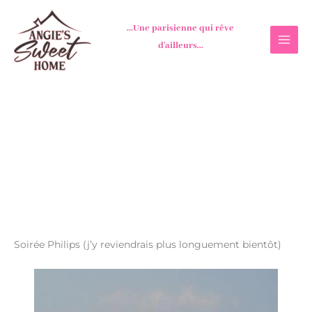
Aller
au
...Une parisienne qui rêve
contenu
d'ailleurs...
Soirée Philips (j’y reviendrais plus longuement bientôt)