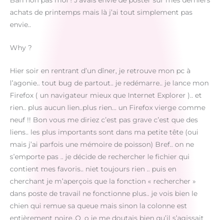
Bah non pas moi ! J’avais envie de poster sur mes derniers
achats de printemps mais là j’ai tout simplement pas
envie..
Why ?
Hier soir en rentrant d’un dîner, je retrouve mon pc à
l’agonie.. tout bug de partout.. je redémarre.. je lance mon
Firefox ( un navigateur mieux que Internet Explorer ).. et
rien.. plus aucun lien..plus rien… un Firefox vierge comme
neuf !! Bon vous me diriez c’est pas grave c’est que des
liens.. les plus importants sont dans ma petite tête (oui
mais j’ai parfois une mémoire de poisson) Bref.. on ne
s’emporte pas .. je décide de rechercher le fichier qui
contient mes favoris.. niet toujours rien .. puis en
cherchant je m’aperçois que la fonction « rechercher »
dans poste de travail ne fonctionne plus.. je vois bien le
chien qui remue sa queue mais sinon la colonne est
entièrement noire..O_o je me doutais bien qu’il s’agissait