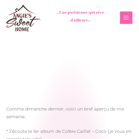
Aller
au
...Une parisienne qui rêve
contenu
d'ailleurs...
Comme dimanche dernier, voici un bref aperçu de ma
semaine..
* J’écoute le 1er album de Colbie Caillat – Coco (je vous en