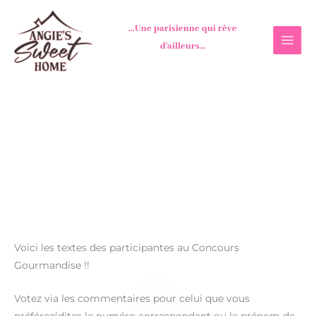
Aller
au
...Une parisienne qui rêve
contenu
d'ailleurs...
Voici les textes des participantes au Concours
Gourmandise !!
Votez via les commentaires pour celui que vous