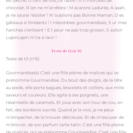
est péché, Ô tant de fois j’ai fauté ! U n morceau de
chocolat, R ien ne m’arrêtera ! M acarons Ladurée, A aaah,
je ne saurai résister ! N ‘oublions pas Bonne Maman, D es
gâteaux si fondants ! I rrésistibles gourmandises, S ur mes
hanches s’enlisent ! E t pour ne pas trop grossir, S autoir
LupinLapin m’ira à ravir !
Texte de t3 (n°6)
Texte de t3 (n°6)
Gourmandise(s) C’est une fille pleine de malices qui se
prénomme Gourmandise. Du bout des doigts, de la tête
au pieds, elle porte bagues, bracelets et colliers, aux mille
saveurs et couleurs. Elle agite à ses poignets, une
ribambelle de caramels. Et joue avec son tour de cou, en
fait, des bonbons sucrés. Quand je la vois, je ne peux
m’empecher, de la trouver délicieuse. Et de m’excuser de
m’énivrer, de son parfum tarte tatin. C’est une fille pleine
de malices, qui se prénomme Gourmandise. C’est une fille