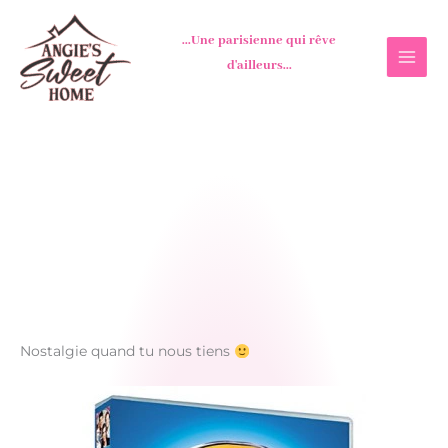
Aller
au
...Une parisienne qui rêve
contenu
d'ailleurs...
Nostalgie quand tu nous tiens