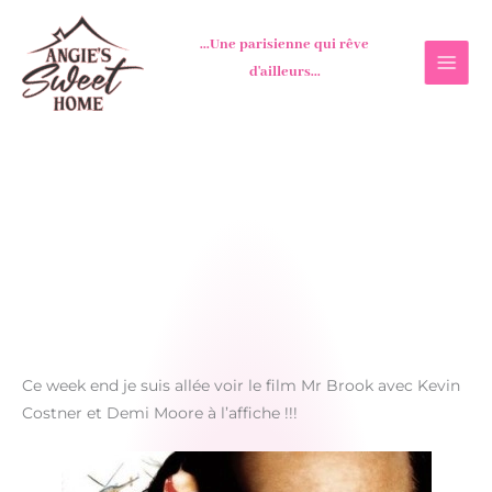
Aller
au
...Une parisienne qui rêve
contenu
d'ailleurs...
Ce week end je suis allée voir le film Mr Brook avec Kevin
Costner et Demi Moore à l’affiche !!!