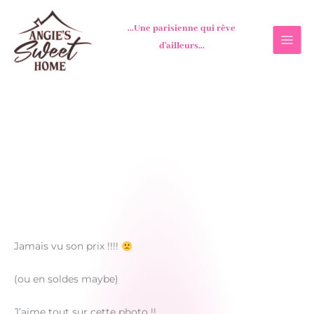
Aller
au
...Une parisienne qui rêve
contenu
d'ailleurs...
Jamais vu son prix !!!!
(ou en soldes maybe)
J’aime tout sur cette photo !!