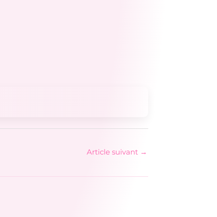
Article suivant
→