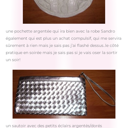
une pochette argentée qui ira bien avec la robe Sandro
également qui est plus un achat compulsif, qui me servira
sûrement à rien mais je sais pas j’ai flashé dessus..le côté
pratique en soirée mais je sais pas si je vais oser la sortir
un soir!
un sautoir avec des petits éclairs argentés/dorés