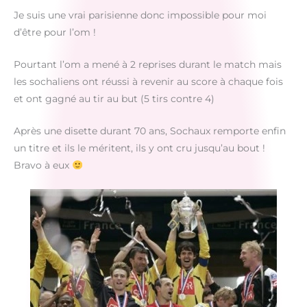
Je suis une vrai parisienne donc impossible pour moi
d’être pour l’om !
Pourtant l’om a mené à 2 reprises durant le match mais
les sochaliens ont réussi à revenir au score à chaque fois
et ont gagné au tir au but (5 tirs contre 4)
Après une disette durant 70 ans, Sochaux remporte enfin
un titre et ils le méritent, ils y ont cru jusqu’au bout !
Bravo à eux