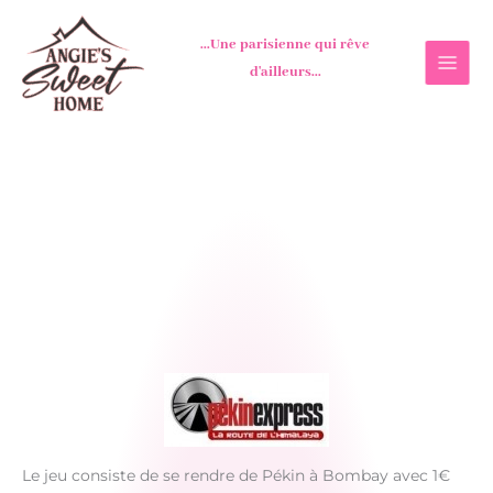
Aller
au
...Une parisienne qui rêve
contenu
d'ailleurs...
Le jeu consiste de se rendre de Pékin à Bombay avec 1€